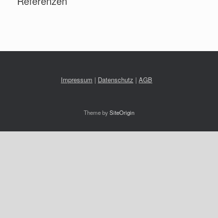
Referenzen
Impressum
|
Datenschutz
|
AGB
Theme by
SiteOrigin